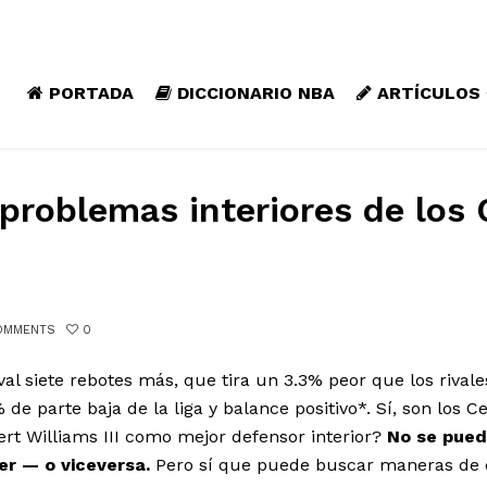
PORTADA
DICCIONARIO NBA
ARTÍCULOS
problemas interiores de los 
OMMENTS
0
val siete rebotes más, que tira un 3.3% peor que los rivale
e parte baja de la liga y balance positivo*. Sí, son los Cel
rt Williams III como mejor defensor interior?
No se pued
r — o viceversa.
Pero sí que puede buscar maneras de e