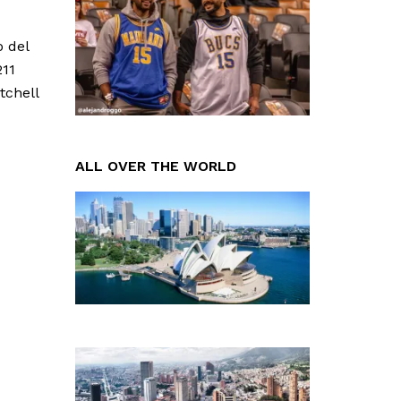
o del
211
tchell
ALL OVER THE WORLD