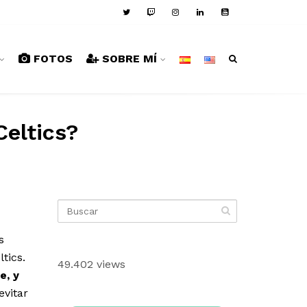
FOTOS
SOBRE MÍ
Celtics?
s
tics.
49.402 views
e, y
vitar