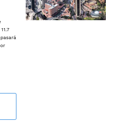
e
 11.7
 pasará
Por