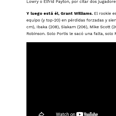
Lowry o Elfrid Payton, por citar dos jugad
Y luego está él, Grant Williams.
El rookie e
equipo (y top-20) en pérdidas forzadas y sien
cm), Ibaka (208), Siakam (206), Mike Scott 
Robinson. Solo Portis le sacó una falta, solo