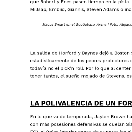
que Robert y Enes pasen tiempo en la pista
Millsap, Embiid, Giannis, Steven Adams o in
Macus Smart en el Scotiabank Arena | Foto: Alejan
La salida de Horford y Baynes dejó a Boston 
estadísticamente de los peores protectores d
todavía no el pick’n roll. Por lo que al cent
tener tantos, el sueño mojado de Stevens, e
LA POLIVALENCIA DE UN FO
En lo que va de temporada, Jaylen Brown ha
con más posesiones defensivas se cuelan Sia
FG), el único interior capaz de superar los c