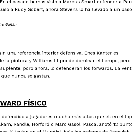
. En el pasado hemos visto a Marcus Smart defender a Pau
cluso a Rudy Gobert, ahora Stevens lo ha llevado a un pas
dro Gaitán
sin una referencia interior defensiva. Enes Kanter es
e la pintura y Williams III puede dominar el tiempo, pero
er suplente, poro ahora, lo defenderán los forwards. La vent
s que nunca se gastan.
RWARD FÍSICO
 defendido a jugadores mucho más altos que él: en el top
kam, Randle, Horford o Marc Gasol. Pascal anotó 12 punto
inco. Y Jaylen en el Mundial, bajo las órdenes de Popovich,