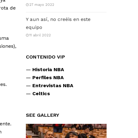
27 mayo 2022
rota de
Y aun así, no creéis en este
equipo
11 abril 2022
isma
iones),
CONTENIDO VIP
—
Historia NBA
—
Perfiles NBA
res.
—
Entrevistas NBA
—
Celtics
SEE GALLERY
ente.
n