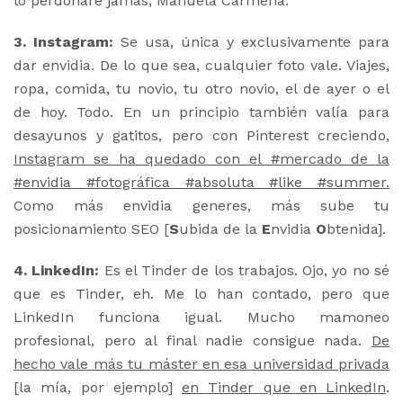
lo perdonaré jamás, Manuela Carmena.
3. Instagram:
Se usa, única y exclusivamente para
dar envidia. De lo que sea, cualquier foto vale. Viajes,
ropa, comida, tu novio, tu otro novio, el de ayer o el
de hoy. Todo. En un principio también valía para
desayunos y gatitos, pero con Pinterest creciendo,
Instagram se ha quedado con el #mercado de la
#envidia #fotográfica #absoluta #like #summer.
Como más envidia generes, más sube tu
posicionamiento SEO [
S
ubida de la
E
nvidia
O
btenida].
4. LinkedIn:
Es el Tinder de los trabajos. Ojo, yo no sé
que es Tinder, eh. Me lo han contado, pero que
LinkedIn funciona igual. Mucho mamoneo
profesional, pero al final nadie consigue nada.
De
hecho vale más tu máster en esa universidad privada
[la mía, por ejemplo]
en Tinder que en LinkedIn
.