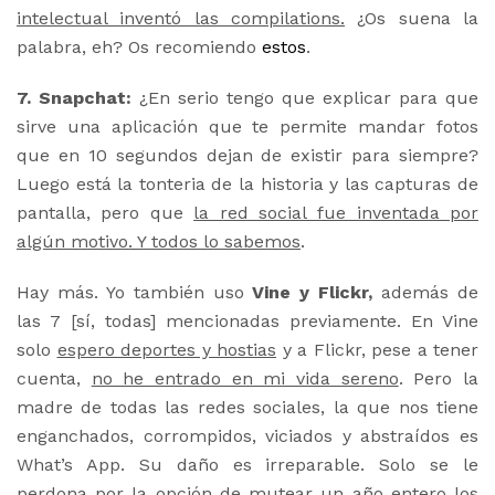
intelectual inventó las compilations.
¿Os suena la
palabra, eh? Os recomiendo
estos
.
7. Snapchat:
¿En serio tengo que explicar para que
sirve una aplicación que te permite mandar fotos
que en 10 segundos dejan de existir para siempre?
Luego está la tonteria de la historia y las capturas de
pantalla, pero que
la red social fue inventada por
algún motivo. Y todos lo sabemos
.
Hay más. Yo también uso
Vine y Flickr,
además de
las 7 [sí, todas] mencionadas previamente. En Vine
solo
espero deportes y hostias
y a Flickr, pese a tener
cuenta,
no he entrado en mi vida sereno
. Pero la
madre de todas las redes sociales, la que nos tiene
enganchados, corrompidos, viciados y abstraídos es
What’s App. Su daño es irreparable. Solo se le
perdona por la opción de mutear un año entero los