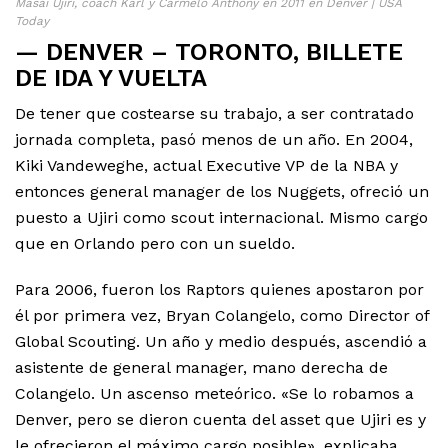
Masai Ujiri, coach Karl y Carmelo Anthony en 2011 en Denver | USA
Today
— DENVER – TORONTO, BILLETE
DE IDA Y VUELTA
De tener que costearse su trabajo, a ser contratado
jornada completa, pasó menos de un año. En 2004,
Kiki Vandeweghe, actual Executive VP de la NBA y
entonces general manager de los Nuggets, ofreció un
puesto a Ujiri como scout internacional. Mismo cargo
que en Orlando pero con un sueldo.
Para 2006, fueron los Raptors quienes apostaron por
él por primera vez, Bryan Colangelo, como Director of
Global Scouting. Un año y medio después, ascendió a
asistente de general manager, mano derecha de
Colangelo. Un ascenso meteórico. «Se lo robamos a
Denver, pero se dieron cuenta del asset que Ujiri es y
le ofrecieron el máximo cargo posible», explicaba