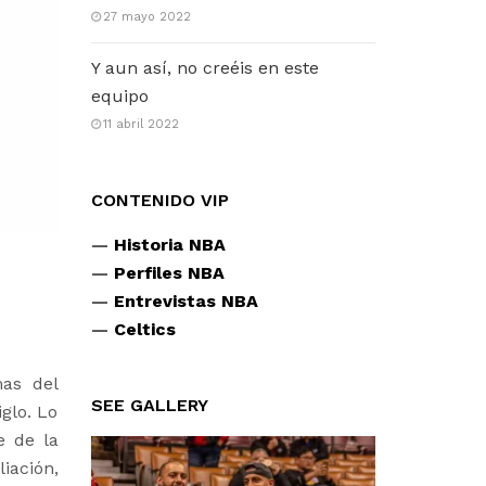
27 mayo 2022
Y aun así, no creéis en este
equipo
11 abril 2022
CONTENIDO VIP
—
Historia NBA
—
Perfiles NBA
—
Entrevistas NBA
—
Celtics
mas del
SEE GALLERY
glo. Lo
e de la
iación,