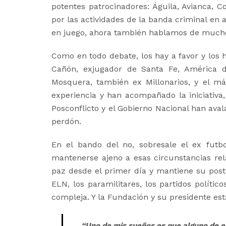
potentes patrocinadores: Águila, Avianca, C
por las actividades de la banda criminal en
en juego, ahora también hablamos de mucho 
Como en todo debate, los hay a favor y los 
Cañón, exjugador de Santa Fe, América de
Mosquera, también ex Millonarios, y el más
experiencia y han acompañado la iniciativa
Posconflicto y el Gobierno Nacional han aval
perdón.
En el bando del no, sobresale el ex futbo
mantenerse ajeno a esas circunstancias rel
paz desde el primer día y mantiene su post
ELN, los paramilitares, los partidos polític
compleja. Y la Fundación y su presidente e
“Uno de mis sueños es que alguno de e