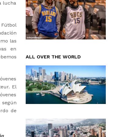
a lucha
 Fútbol
ndación
omo las
ivas en
debemos
ALL OVER THE WORLD
jóvenes
eur. El
 jóvenes
, según
erdo de
ón