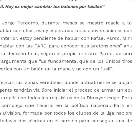
il. Hoy es mejor cambiar los balones por fusiles”
r, Jorge Perdomo, durante meses se mostró reacio a t
blar con ellos, estoy esperando unas conversaciones con 
Interior, estoy pendiente de hablar con Rafael Pardo, Mini
 hablar con las FARC para conocer sus pretensiones” an
 decisión final, según el propio ministro Pardo, de perm
iz argumenta que “Es fundamental que de los únicos tiros
verlos con un balón en la mano y no con un fusil”.
rezcan las zonas veredales, donde actualmente se alojan
gente tendrán vía libre iniciar el proceso de armar un eq
umplir con todos los requisitos de la Dimayor exige. Pero
omplejo que hacerlo en la política nacional. Para e
División, formada por todos los clubes de la liga naciona
n todavía dos piedras en el camino para conseguir una de