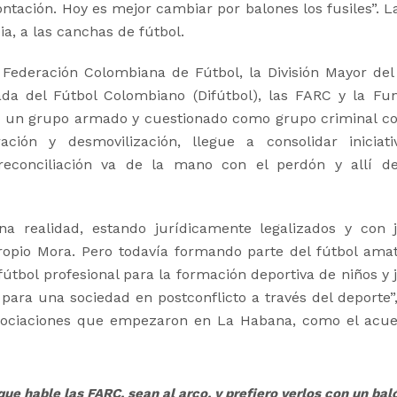
rontación. Hoy es mejor cambiar por balones los fusiles”. L
a, a las canchas de fútbol.
a Federación Colombiana de Fútbol, la División Mayor del
ada del Fútbol Colombiano (Difútbol), las FARC y la Fu
ue un grupo armado y cuestionado como grupo criminal c
ión y desmovilización, llegue a consolidar iniciat
 reconciliación va de la mano con el perdón y allí 
a realidad, estando jurídicamente legalizados y con 
opio Mora. Pero todavía formando parte del fútbol amat
 fútbol profesional para la formación deportiva de niños y
para una sociedad en postconflicto a través del deporte”
egociaciones que empezaron en La Habana, como el acu
ue hable las FARC, sean al arco, y prefiero verlos con un bal