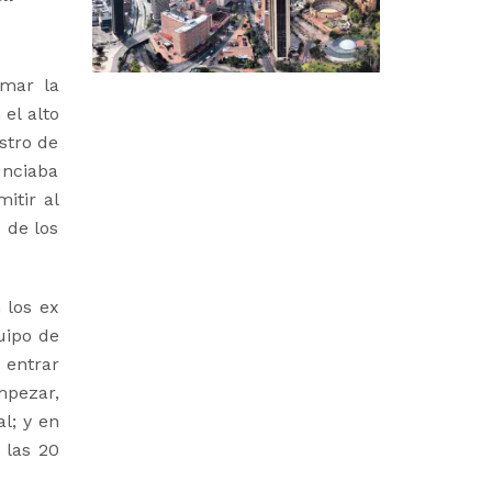
omar la
el alto
stro de
unciaba
itir al
 de los
 los ex
uipo de
 entrar
mpezar,
l; y en
 las 20