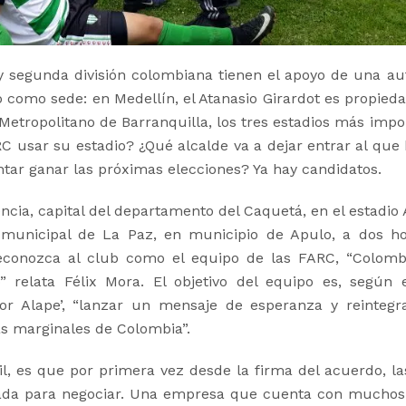
 y segunda división colombiana tienen el apoyo de una au
o como sede: en Medellín, el Atanasio Girardot es propieda
 Metropolitano de Barranquilla, los tres estadios más impo
RC usar su estadio? ¿Qué alcalde va a dejar entrar al que 
ntar ganar las próximas elecciones? Ya hay candidatos.
cia, capital del departamento del Caquetá, en el estadio 
o municipal de La Paz, en municipio de Apulo, a dos h
conozca al club como el equipo de las FARC, “Colomb
 relata Félix Mora. El objetivo del equipo es, según e
tor Alape’, “lanzar un mensaje de esperanza y reintegr
as marginales de Colombia”.
il, es que por primera vez desde la firma del acuerdo, l
ivada para negociar. Una empresa que cuenta con mucho