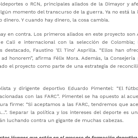
oldeportes o RCN, principales aliados de la Dimayor y af
 algún momento del transcurso de la guerra
.
Ya no está la
dinero. Y cuando hay dinero, la cosa cambia.
hay en contra. Los primeros aliados en este proyecto son 
 Cali e internacional con la selección de Colombia;
 destacado, Faustino ‘El Tino’ Asprilla. “Ellos han ofre
, ad honorem”, afirma Félix Mora. Además, la Consejería 
ado el proyecto como parte de una estrategia de reconcili
lista y dirigente deportivo Eduardo Pimentel: “El fútb
acionadas con las FARC”. Pimentel se ha opuesto al acu
ura firme: “Si aceptamos a las FARC, tendremos que ace
os…”. Separar la política y los intereses del deporte es un
stán luchando contra un gigante de muchas cabezas.
stos jóvenes que están en el proceso de formación deportiva