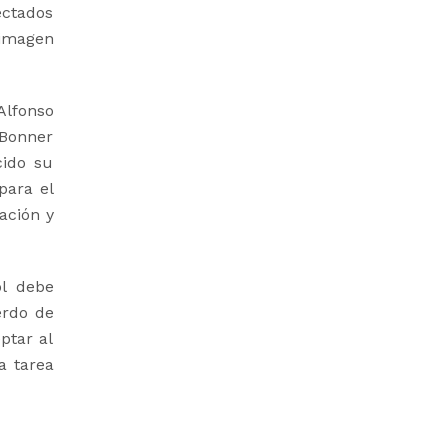
ectados
 imagen
Alfonso
 Bonner
cido su
para el
ación y
ol debe
erdo de
ptar al
a tarea