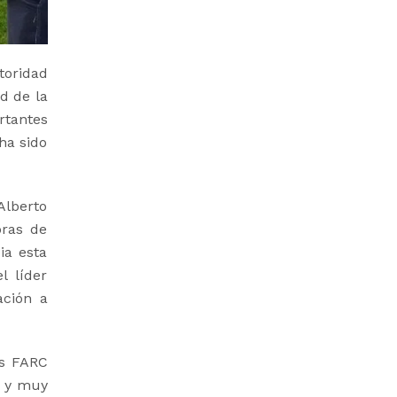
toridad
d de la
rtantes
ha sido
Alberto
oras de
ia esta
l líder
ación a
as FARC
s y muy