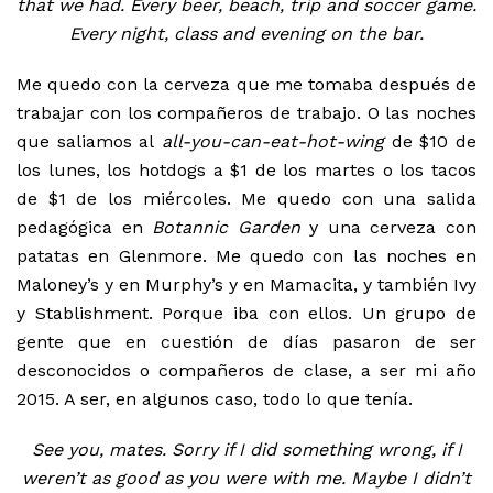
that we had. Every beer, beach, trip and soccer game.
Every night, class and evening on the bar.
Me quedo con la cerveza que me tomaba después de
trabajar con los compañeros de trabajo. O las noches
que saliamos al
all-you-can-eat-hot-wing
de $10 de
los lunes, los hotdogs a $1 de los martes o los tacos
de $1 de los miércoles. Me quedo con una salida
pedagógica en
Botannic Garden
y una cerveza con
patatas en Glenmore. Me quedo con las noches en
Maloney’s y en Murphy’s y en Mamacita, y también Ivy
y Stablishment. Porque iba con ellos. Un grupo de
gente que en cuestión de días pasaron de ser
desconocidos o compañeros de clase, a ser mi año
2015. A ser, en algunos caso, todo lo que tenía.
See you, mates. Sorry if I did something wrong, if I
weren’t as good as you were with me. Maybe I didn’t