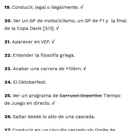
19.
Conducir, legal o ilegalmente.
√
20.
Ver un GP de motociclismo, un GP de F1 y la final
de la Copa Davis [3/3].
√
21.
Aparecer en VEF.
√
22.
Entender la filosofía griega.
23.
Acabar una carrera de +10km.
√
24.
El Oktoberfest.
25.
Ver un programa de
Carrusel Deportivo
Tiempo
de Juego en directo.
√
26.
Saltar desde lo alto de una cascada.
27.
Conducir en un circuito cerrado sin límite de