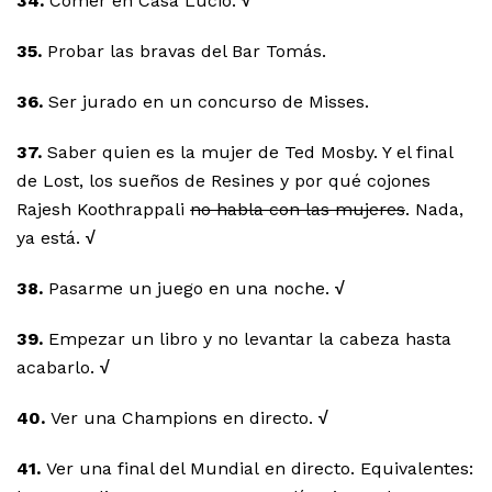
34.
Comer en Casa Lucio.
√
35.
Probar las bravas del Bar Tomás.
36.
Ser jurado en un concurso de Misses.
37.
Saber quien es la mujer de Ted Mosby. Y el final
de Lost, los sueños de Resines y por qué cojones
Rajesh Koothrappali
no habla con las mujeres
. Nada,
ya está.
√
38.
Pasarme un juego en una noche.
√
39.
Empezar un libro y no levantar la cabeza hasta
acabarlo.
√
40.
Ver una Champions en directo.
√
41.
Ver una final del Mundial en directo. Equivalentes: