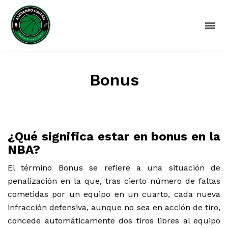
Bonus
¿Qué significa estar en bonus en la
NBA?
El término Bonus se refiere a una situación de
penalización en la que, tras cierto número de faltas
cometidas por un equipo en un cuarto, cada nueva
infracción defensiva, aunque no sea en acción de tiro,
concede automáticamente dos tiros libres al equipo