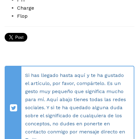
Charge
Flop
Si has llegado hasta aquí y te ha gustado
el artículo, por favor, compártelo. Es un
gesto muy pequeño que significa mucho
para mí. Aquí abajo tienes todas las redes
sociales. Y si te ha quedado alguna duda
sobre el significado de cualquiera de los
conceptos, no dudes en ponerte en
contacto conmigo por mensaje directo en