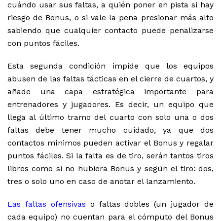
cuándo usar sus faltas, a quién poner en pista si hay
riesgo de Bonus, o si vale la pena presionar más alto
sabiendo que cualquier contacto puede penalizarse
con puntos fáciles.
Esta segunda condición impide que los equipos
abusen de las faltas tácticas en el cierre de cuartos, y
añade una capa estratégica importante para
entrenadores y jugadores. Es decir, un equipo que
llega al último tramo del cuarto con solo una o dos
faltas debe tener mucho cuidado, ya que dos
contactos mínimos pueden activar el Bonus y regalar
puntos fáciles. Si la falta es de tiro, serán tantos tiros
libres como si no hubiera Bonus y según el tiro: dos,
tres o solo uno en caso de anotar el lanzamiento.
Las faltas ofensivas
o faltas dobles (un jugador de
cada equipo) no cuentan para el cómputo del Bonus