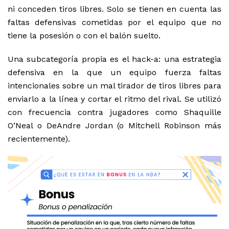
ni conceden tiros libres. Solo se tienen en cuenta las
faltas defensivas cometidas por el equipo que no
tiene la posesión o con el balón suelto.
Una subcategoría propia es el hack-a: una estrategia
defensiva en la que un equipo fuerza faltas
intencionales sobre un mal tirador de tiros libres para
enviarlo a la línea y cortar el ritmo del rival. Se utilizó
con frecuencia contra jugadores como Shaquille
O’Neal o DeAndre Jordan (o Mitchell Robinson más
recientemente).