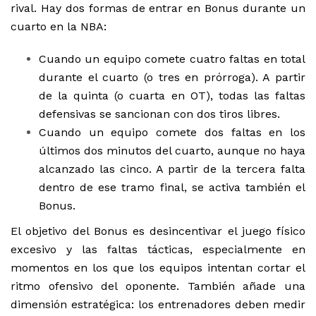
rival. Hay dos formas de entrar en Bonus durante un
cuarto en la NBA:
Cuando un equipo comete cuatro faltas en total
durante el cuarto (o tres en prórroga). A partir
de la quinta (o cuarta en OT), todas las faltas
defensivas se sancionan con dos tiros libres.
Cuando un equipo comete dos faltas en los
últimos dos minutos del cuarto, aunque no haya
alcanzado las cinco. A partir de la tercera falta
dentro de ese tramo final, se activa también el
Bonus.
El objetivo del Bonus es desincentivar el juego físico
excesivo y las faltas tácticas, especialmente en
momentos en los que los equipos intentan cortar el
ritmo ofensivo del oponente. También añade una
dimensión estratégica: los entrenadores deben medir