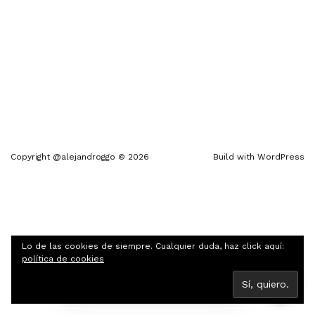
Copyright @alejandroggo © 2026
Build with WordPress
Lo de las cookies de siempre. Cualquier duda, haz click aquí:
política de cookies
Thank you for visiting. You
can now buy me a coffee!